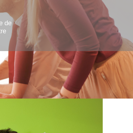
e de
tre