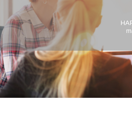
HAP
ma