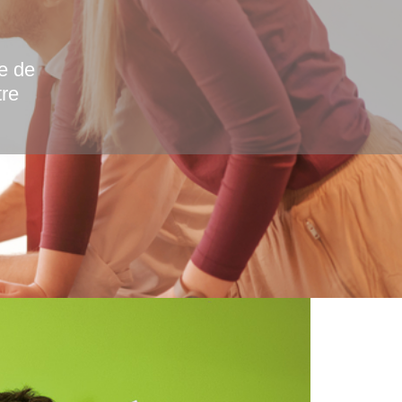
e de
tre