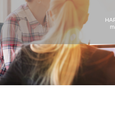
HAP
ma