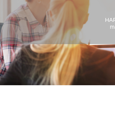
HAP
ma