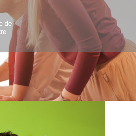
e de
tre